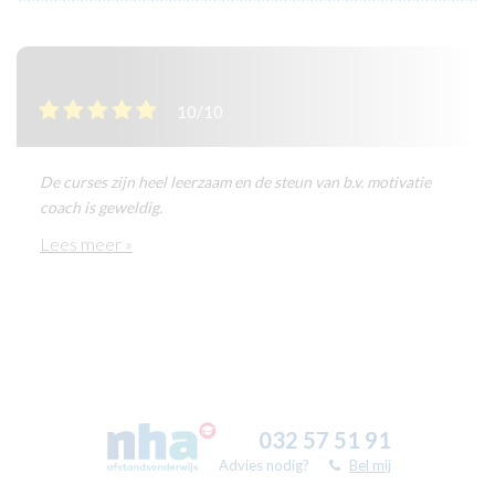
10/10
De curses zijn heel leerzaam en de steun van b.v. motivatie
coach is geweldig.
Lees meer »
032 57 51 91
Advies nodig?
Bel mij