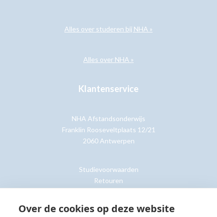
Alles over studeren bij NHA »
Alles over NHA »
Klantenservice
NHA Afstandsonderwijs
Franklin Rooseveltplaats 12/21
2060 Antwerpen
Studievoorwaarden
Retouren
Over de cookies op deze website
Klantenservice »