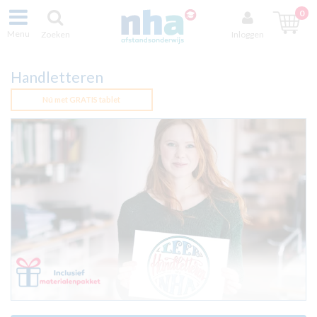
0
Menu
Zoeken
Inloggen
Handletteren
Nú met GRATIS tablet