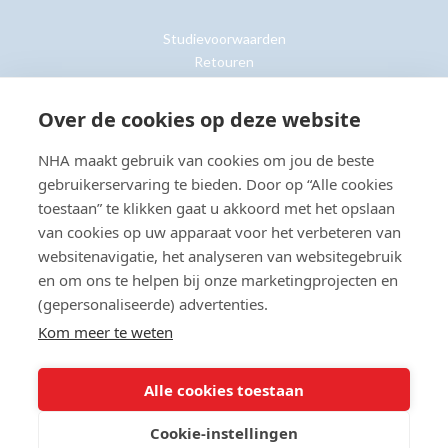
Studievoorwaarden
Retouren
Over de cookies op deze website
Klantenservice »
NHA maakt gebruik van cookies om jou de beste
gebruikerservaring te bieden. Door op “Alle cookies
toestaan” te klikken gaat u akkoord met het opslaan
van cookies op uw apparaat voor het verbeteren van
© Copyright 2026 NHA
Privacy- en cookieverklaring
Sitemap
websitenavigatie, het analyseren van websitegebruik
Toegankelijkheidsverklaring
en om ons te helpen bij onze marketingprojecten en
(gepersonaliseerde) advertenties.
Beoordeling:
8.8
door
2203
klanten
Kom meer te weten
Alle cookies toestaan
Cookie-instellingen