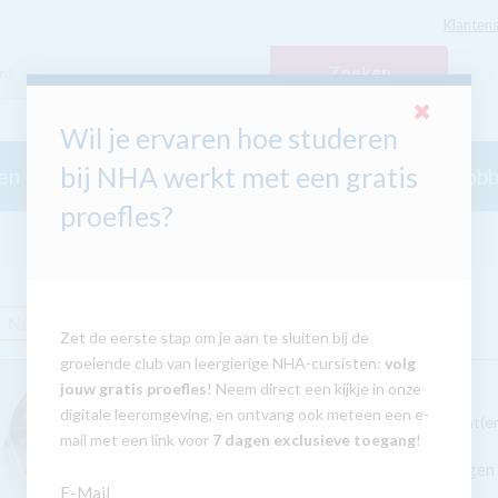
Klantens
Zoeken
Wil je ervaren hoe studeren
bij NHA werkt met een gratis
en
Taalcursussen
Secundair Onderwijs
Hobb
proefles?
Nú met GRATIS tablet
Zet de eerste stap om je aan te sluiten bij de
groeiende club van leergierige NHA-cursisten:
volg
jouw gratis proefles
! Neem direct een kijkje in onze
8.6
/
10
digitale leeromgeving, en ontvang ook meteen een e-
Beoordeeld door 17 student(e
mail met een link voor
7 dagen exclusieve toegang
!
Succesvol naar een eigen 
E-Mail