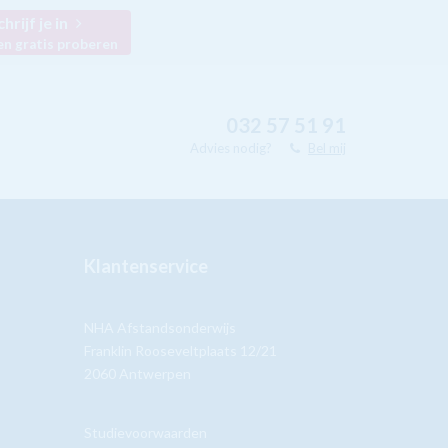
chrijf je in
en gratis proberen
032 57 51 91
Advies nodig?
Bel mij
Klantenservice
NHA Afstandsonderwijs
Franklin Rooseveltplaats 12/21
2060 Antwerpen
Studievoorwaarden