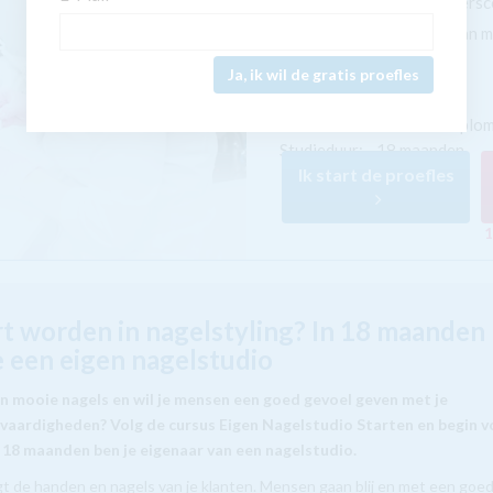
Incl. gratis ondernemers
Leer ondernemingsplan 
Ja, ik wil de gratis proefles
Afronding:
NHA
instituutsdiplo
Studieduur:
18 maanden
Ik start de proefles
1
t worden in nagelstyling? In 18 maanden
e een eigen nagelstudio
an mooie nagels en wil je mensen een goed gevoel geven met je
vaardigheden? Volg de cursus Eigen Nagelstudio Starten en begin v
a 18 maanden ben je eigenaar van een nagelstudio.
gt de handen en nagels van je klanten. Mensen gaan blij en met een goe