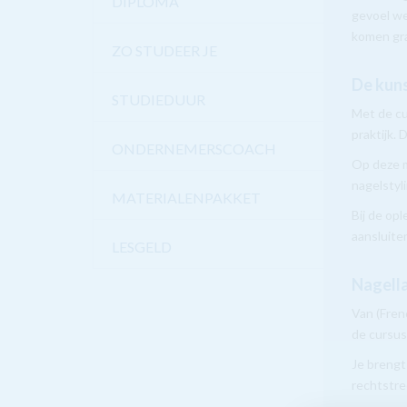
DIPLOMA
gevoel we
komen gra
ZO STUDEER JE
De kuns
STUDIEDUUR
Met de cu
praktijk. 
ONDERNEMERSCOACH
Op deze m
nagelstyli
MATERIALENPAKKET
Bij de op
aansluite
LESGELD
Nagella
Van (Fren
de cursus 
Je brengt
rechtstre