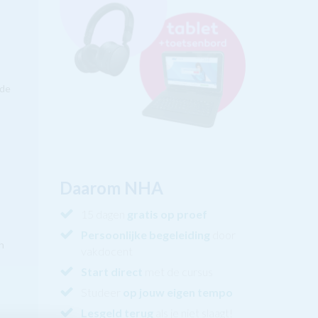
 de
Daarom NHA
15 dagen
gratis op proef
Persoonlijke begeleiding
door
n
vakdocent
Start direct
met de cursus
Studeer
op jouw eigen tempo
Lesgeld terug
als je niet slaagt!