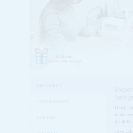
ALGEMEEN
Exper
heb j
PROGRAMMA
Hou je v
manicure
REVIEWS
jezelf. N
Je verzor