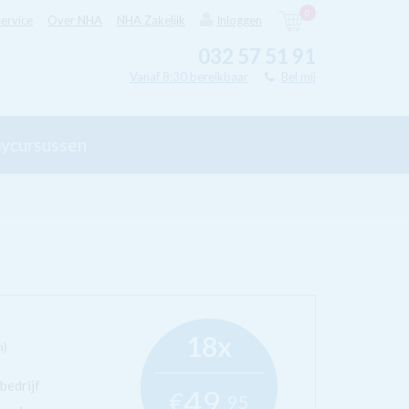
0
ervice
Over NHA
NHA Zakelijk
Inloggen
032 57 51 91
Vanaf 8:30 bereikbaar
Bel mij
ycursussen
18x
n)
bedrijf
49,
€
95