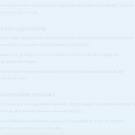
er naar huis met mooi gelakte nagels die optimaal verzorgd zijn. Klanten
ag weer bij je terug.
t van nagelstyling
rsus Eigen Nagelstudio Starten breng je de geleerde theorie meteen in
De module is voorzien van heldere instructiefilms.
anier leer je tegen een hoog tempo en heb je de verzorging en
ng snel in de vingers.
leiding krijg je meerdere pakketten met professioneel materiaal, die
n op de lessen.
ktechnieken en nailart
ch) manicure tot nagellaktechnieken, designnagels en nagelverlenging: i
leer je alles wat er te leren valt over nagels.
 verschillende technieken meteen in de praktijk en past de theorie
eks toe op kennissen of vrienden.