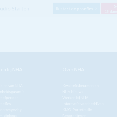
S
udio Starten
Ik start de proefles
15 dag
en bij NHA
Over NHA
delen van NHA
Kwaliteitskeurmerken
nheidsgarantie
NHA Nieuws
roefperiode
Werken bij NHA
roefles
Informatie voor bedrijven
 leeromgeving
KMO-Portefeuille
ol diploma
Beoordelingen