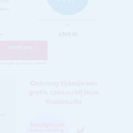
coach
maken
of
ma
€899,
00
Schrijf je in
5 dagen gratis proberen
oor
d