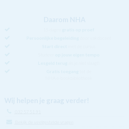
Daarom NHA
15 dagen
gratis op proef
Persoonlijke begeleiding
door vakdocent
Start direct
met de cursus
Studeer
op jouw eigen tempo
Lesgeld terug
als je niet slaagt!
Gratis toegang
tot de
NHA e-bookbibliotheek
Wij helpen je graag verder!
032 57 51 91
Bekijk de veelgestelde vragen