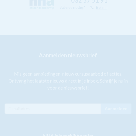
032 57 51 91
Advies nodig?
Bel mij
Aanmelden nieuwsbrief
Mis geen aanbiedingen, nieuw cursusaanbod of acties.
Ontvang het laatste nieuws direct in je inbox. Schrijf je nu in
voor de nieuwsbrief!
Aanmelden
NHA is beschikbaar in: