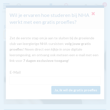
0
Menu
Zoeken
Inloggen
Wil je ervaren hoe studeren bij NHA
werkt met een gratis proefles?
Rouwverwerking
Nú met GRATIS tablet
Zet de eerste stap om je aan te sluiten bij de groeiende
club van leergierige NHA-cursisten:
volg jouw gratis
proefles
! Neem direct een kijkje in onze digitale
leeromgeving, en ontvang ook meteen een e-mail met een
link voor
7 dagen exclusieve toegang
!
E-Mail
Ja, ik wil de gratis proefles