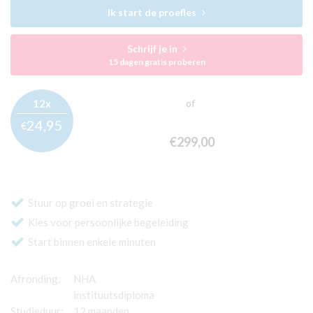
Ik start de proefles
Schrijf je in
15 dagen gratis proberen
12x
of
24,
95
€
€299,
00
Stuur op groei en strategie
Kies voor persoonlijke begeleiding
Start binnen enkele minuten
Afronding:
NHA
instituutsdiploma
Studieduur:
12 maanden