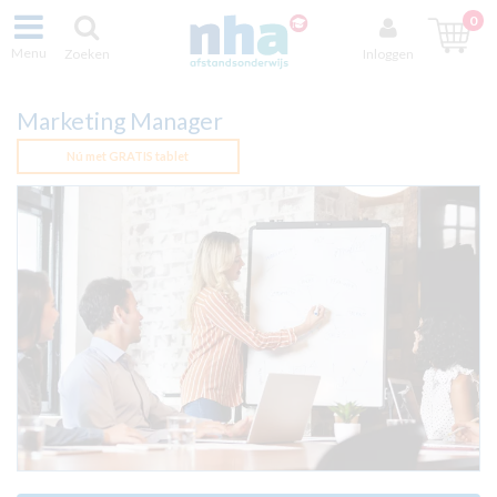
0
Menu
Zoeken
Inloggen
Marketing Manager
Nú met GRATIS tablet