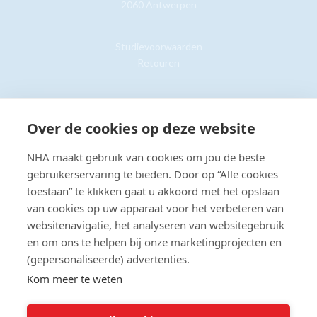
2060 Antwerpen
Studievoorwaarden
Retouren
Klantenservice »
Over de cookies op deze website
NHA maakt gebruik van cookies om jou de beste
gebruikerservaring te bieden. Door op “Alle cookies
toestaan” te klikken gaat u akkoord met het opslaan
© Copyright 2026 NHA
Privacy- en cookieverklaring
Sitemap
van cookies op uw apparaat voor het verbeteren van
Toegankelijkheidsverklaring
websitenavigatie, het analyseren van websitegebruik
en om ons te helpen bij onze marketingprojecten en
Beoordeling:
8.8
door
2203
klanten
(gepersonaliseerde) advertenties.
Kom meer te weten