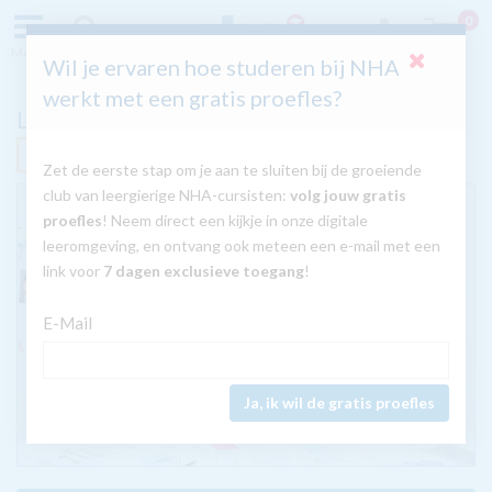
0
Menu
Zoeken
Inloggen
Wil je ervaren hoe studeren bij NHA
werkt met een gratis proefles?
Lean Management
Nú met GRATIS tablet
Zet de eerste stap om je aan te sluiten bij de groeiende
club van leergierige NHA-cursisten:
volg jouw gratis
proefles
! Neem direct een kijkje in onze digitale
leeromgeving, en ontvang ook meteen een e-mail met een
link voor
7 dagen exclusieve toegang
!
E-Mail
Ja, ik wil de gratis proefles