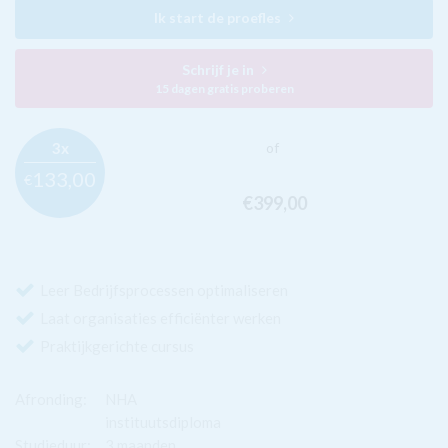
Ik start de proefles
Schrijf je in
15 dagen gratis proberen
3x
of
133,
00
€
€399,
00
Leer Bedrijfsprocessen optimaliseren
Laat organisaties efficiënter werken
Praktijkgerichte cursus
Afronding:
NHA
instituutsdiploma
Studieduur:
3 maanden